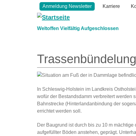
Direkt zum Inhalt
Topmenu
Anmeldung Newsletter
Karriere
Ko
Weltoffen Vielfältig Aufgeschlossen
Trassenbündelung
In Schleswig-Holstein im Landkreis Ostholste
wofür der Bestandsdamm verbreitert werden sol
Bahnstrecke (Hinterlandanbindung der soge
errichtet werden soll.
Der Baugrund ist durch bis zu 10 m mächtige
aufgefüllter Böden anstehen, geprägt. Unterh